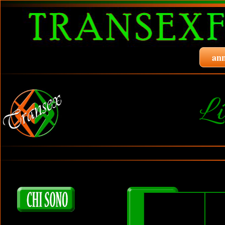
ann
Li