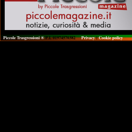
Piccole Trasgressioni ®
P.I. 01974570382
Privacy
|
Cookie policy