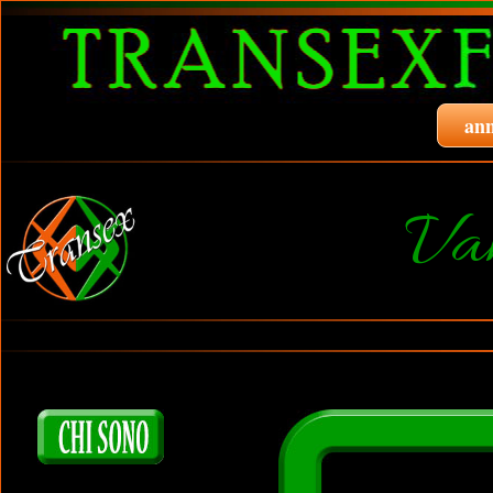
ann
Va