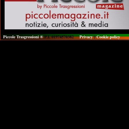
Piccole Trasgressioni ®
P.I. 01974570382
Privacy
|
Cookie policy